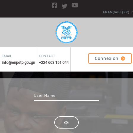
Passer au contenu principal
FRANÇAIS ‎(FR)‎
EMAIL
CONTACT
Connexion
info@enpetp.gov.gn
+224 663 151 044
Nom d’utilisateur
Mot de passe