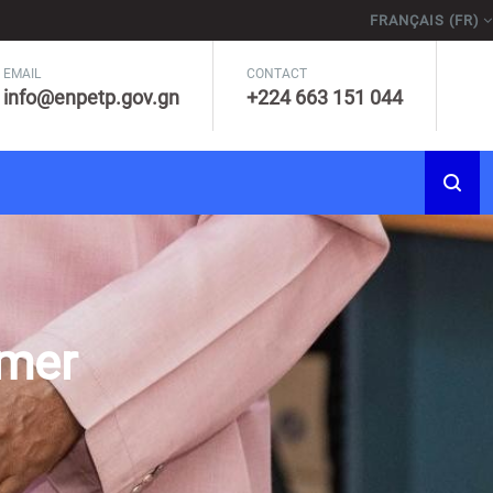
FRANÇAIS ‎(FR)‎
EMAIL
CONTACT
info@enpetp.gov.gn
+224 663 151 044
rmer