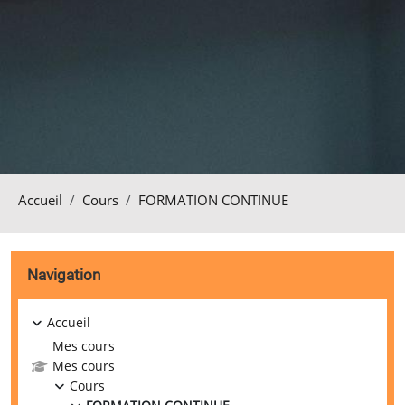
Accueil
Cours
FORMATION CONTINUE
Blocs
Passer Navigation
Navigation
Accueil
Mes cours
Mes cours
Cours