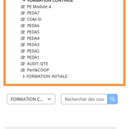
FORMATION CONTINUE
PE Module 4
PEDA7
COM-SI
PEDA6
PEDA5
PEDA4
PEDA3
PEDA2
PEDA1
AUDIT-QTE
Part&COOP
FORMATION INITIALE
Rechercher
Catégories de cours
Recherc